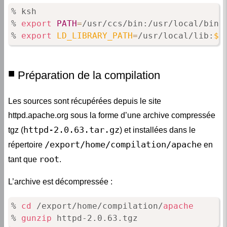
% ksh

% 
export
PATH
=
/usr/ccs/bin:/usr/local/bin:
% 
export
LD_LIBRARY_PATH
=
/usr/local/lib:
$L
Préparation de la compilation
Les sources sont récupérées depuis le site
httpd.apache.org sous la forme d’une archive compressée
httpd-2.0.63.tar.gz
tgz (
) et installées dans le
/export/home/compilation/apache
répertoire
en
root
tant que
.
L’archive est décompressée :
% 
cd
 /export/home/compilation/
apache
% 
gunzip
 httpd-2.0.63.tgz