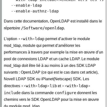
   --enable-ldap

Dans cette documentation, OpenLDAP est installé dans le
/Software/openldap
répertoire
.
--with-ldap
L’option
permet d’activer le module
mod_ldap, module qui permet d’améliorer les
performances à travers par exemple la mise en œuvre d’un
pool de connexions LDAP et un cache LDAP. Le module
mod_ldap doit être lié à au moins à un des SDK LDAP
suivants : OpenLDAP (ce qui est le cas dans cet article),
Novell LDAP SDK ou iPlanet(Netscape) SDK. Les
--with-ldap-lib
--with-ldap-
directives
et
include
configure
dans la commande
donnent les
chemins vers le SDK OpenLDAP pour la mise en œuvre
du module mod_ldap.