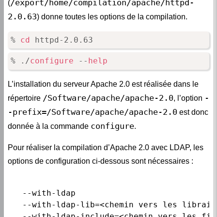
/export/home/compilation/apache/httpd-
(
2.0.63
) donne toutes les options de la compilation.
% 
cd
 httpd-2.0.63
% ./
configure
 --
help
L’installation du serveur Apache 2.0 est réalisée dans le
/Software/apache/apache-2.0
-
répertoire
, l’option
-prefix=/Software/apache/apache-2.0
est donc
configure
donnée à la commande
.
Pour réaliser la compilation d’Apache 2.0 avec LDAP, les
options de configuration ci-dessous sont nécessaires :
   --with-ldap

   --with-ldap-lib=<chemin vers les librair
   --with-ldap-include=<chemin vers les fic