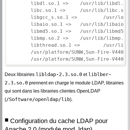
        libdl.so.1 =>    /usr/lib/libdl.so.
        libc.so.1 =>     /usr/lib/libc.so.1
        libgcc_s.so.1 =>         /usr/loca
        libaio.so.1 =>   /usr/lib/libaio.so
        libmd5.so.1 =>   /usr/lib/libmd5.so
        libmp.so.2 =>    /usr/lib/libmp.so.
        libthread.so.1 =>        /usr/lib/
        /usr/platform/SUNW,Sun-Fire-V440/l
libldap-2.3.so.0
liblber-
Deux librairies
et
2.3.so.0
prennent en charge le module LDAP, librairies
qui sont dans les librairies clientes OpenLDAP
/Software/openldap/lib
(
).
Configuration du cache LDAP pour
Apache 2.0 (module mod_ldap)