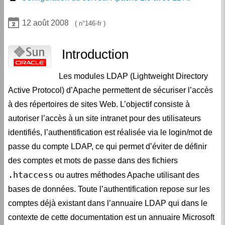
Préparation de la compilation
Le binaire httpd et les librairies OpenLDAP
12 août 2008
146-fr
Commande configure
Configuration du cache LDAP pour Apache 2.0
(module mod_ldap)
Commandes make et make install
Introduction
Directives LDAP dans le fichier httpd.conf pour
Opérations post-installation
sécuriser l’accès à un site
Les modules LDAP (Lightweight Directory
Active Protocol) d’Apache permettent de sécuriser l’accès
à des répertoires de sites Web. L’objectif consiste à
autoriser l’accès à un site intranet pour des utilisateurs
identifiés, l’authentification est réalisée via le login/mot de
passe du compte LDAP, ce qui permet d’éviter de définir
des comptes et mots de passe dans des fichiers
.htaccess
ou autres méthodes Apache utilisant des
bases de données. Toute l’authentification repose sur les
comptes déjà existant dans l’annuaire LDAP qui dans le
contexte de cette documentation est un annuaire Microsoft