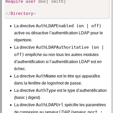
Require
user
 doej smithj

</
Directory
>
AuthLDAPEnabled (on | off)
La directive
active ou désactive l’authentifcation LDAP pour le
répertoire.
AuthLDAPAuthoritative (on |
La directive
off)
empêche ou non tous les autres modules
d’authentification si l’authentifcation LDAP est en
échec.
AuthName
La directive
est le titre qui apparaîtra
dans la fenêtre de login/mot de passe.
AuthType
La directive
est le type d’authentification
(basic | digest)
AuthLDAPUrl
La directive
spécifie les paramètres
port :
de connexion au serveur LDAP (serveur,