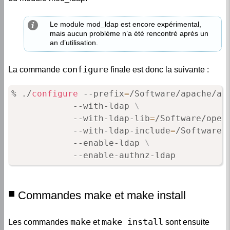
Le module mod_ldap est encore expérimental,
mais aucun problème n’a été rencontré après un
an d’utilisation.
configure
La commande
finale est donc la suivante :
% ./
configure
 --prefix
=
/Software/apache/ap
			--with-ldap 
\
			--with-ldap-lib
=
/Software/open
			--with-ldap-include
=
/Software/
			--enable-ldap 
\
			--enable-authnz-ldap
Commandes make et make install
make
make install
Les commandes
et
sont ensuite