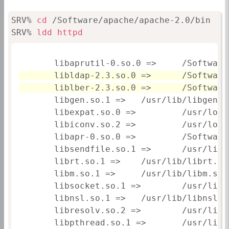
SRV% 
cd
 /Software/apache/apache-2.0/bin

SRV% 
ldd
httpd
        libaprutil-0.so.0 =>     /Software
       libldap-2.3.so.0 =>      /Software
       liblber-2.3.so.0 =>      /Software
        libgen.so.1 =>   /usr/lib/libgen.so
        libexpat.so.0 =>         /usr/loca
        libiconv.so.2 =>         /usr/loca
        libapr-0.so.0 =>         /Software
        libsendfile.so.1 =>      /usr/lib/
        librt.so.1 =>    /usr/lib/librt.so.
        libm.so.1 =>     /usr/lib/libm.so.1
        libsocket.so.1 =>        /usr/lib/
        libnsl.so.1 =>   /usr/lib/libnsl.so
        libresolv.so.2 =>        /usr/lib/
        libpthread.so.1 =>       /usr/lib/