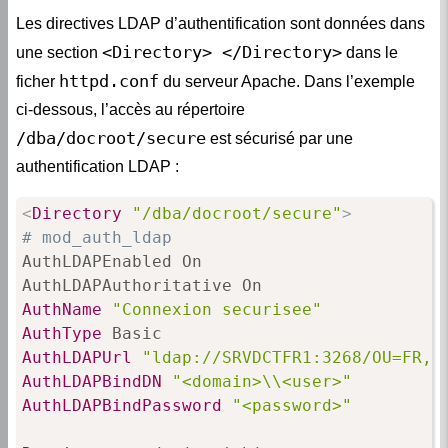
Les directives LDAP d’authentification sont données dans
<Directory> </Directory>
une section
dans le
httpd.conf
ficher
du serveur Apache. Dans l’exemple
ci-dessous, l’accès au répertoire
/dba/docroot/secure
est sécurisé par une
authentification LDAP :
<
Directory
"/dba/docroot/secure"
>
# mod_auth_ldap
AuthLDAPEnabled On

AuthName
"Connexion securisee"
AuthType
AuthLDAPUrl
"ldap://SRVDCTFR1:3268/OU=FR,D
AuthLDAPBindDN
"<domain>\\<user>"
AuthLDAPBindPassword
"<password>"