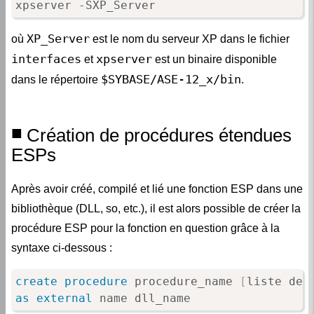
xpserver -SXP_Server
XP_Server
où
est le nom du serveur XP dans le fichier
interfaces
xpserver
et
est un binaire disponible
$SYBASE/ASE-12_x/bin
dans le répertoire
.
Création de procédures étendues
ESPs
Après avoir créé, compilé et lié une fonction ESP dans une
bibliothèque (DLL, so, etc.), il est alors possible de créer la
procédure ESP pour la fonction en question grâce à la
syntaxe ci-dessous :
create
procedure
 procedure_name 
[
liste des
as
external
 name dll_name