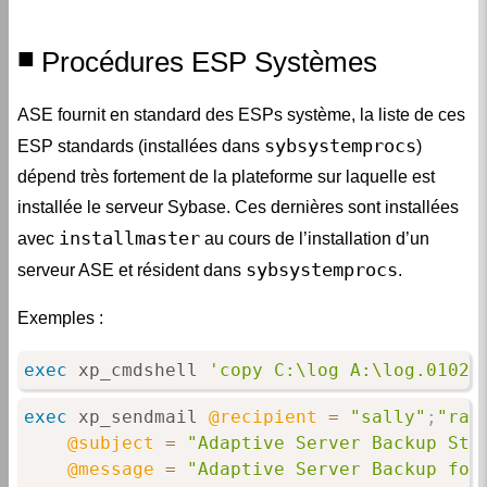
Procédures ESP Systèmes
ASE fournit en standard des ESPs système, la liste de ces
sybsystemprocs
ESP standards (installées dans
)
dépend très fortement de la plateforme sur laquelle est
installée le serveur Sybase. Ces dernières sont installées
installmaster
avec
au cours de l’installation d’un
sybsystemprocs
serveur ASE et résident dans
.
Exemples :
exec
 xp_cmdshell 
'copy C:\log A:\log.0102'
exec
 xp_sendmail 
@recipient
=
"sally"
;
"ram
@subject
=
"Adaptive Server Backup Sta
@message
=
"Adaptive Server Backup for