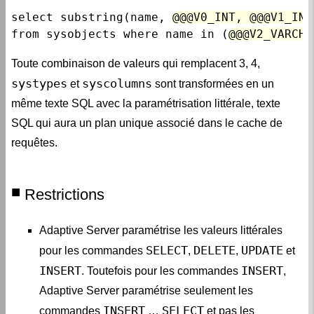
select substring(name, 
@@@V0_INT, @@@V1_INT
from sysobjects where name in (
@@@V2_VARCHA
Toute combinaison de valeurs qui remplacent 3, 4,
systypes
syscolumns
et
sont transformées en un
même texte SQL avec la paramétrisation littérale, texte
SQL qui aura un plan unique associé dans le cache de
requêtes.
Restrictions
Adaptive Server paramétrise les valeurs littérales
SELECT
DELETE
UPDATE
pour les commandes
,
,
et
INSERT
INSERT
. Toutefois pour les commandes
,
Adaptive Server paramétrise seulement les
INSERT
SELECT
commandes
…
et pas les