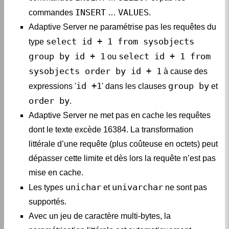
INSERT
VALUES
commandes
…
.
Adaptive Server ne paramétrise pas les requêtes du
select id + 1 from sysobjects
type
group by id + 1
select id + 1 from
ou
sysobjects order by id + 1
à cause des
id +1
group by
expressions '
' dans les clauses
et
order by
.
Adaptive Server ne met pas en cache les requêtes
dont le texte excède 16384. La transformation
littérale d’une requête (plus coûteuse en octets) peut
dépasser cette limite et dès lors la requête n’est pas
mise en cache.
unichar
univarchar
Les types
et
ne sont pas
supportés.
Avec un jeu de caractère multi-bytes, la