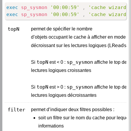
exec
sp_sysmon
'00:00:59'
,
'cache wizard'
exec
sp_sysmon
'00:00:59'
,
'cache wizard'
topN
permet de spécifier le nombre

d’objets occupant le cache à afficher en mode cr
LReads
décroissant sur les lectures logiques (
).

topN
sp_sysmon
Si 
 est < 0 : 
 affiche le top des
lectures logiques croissantes

topN
sp_sysmon
Si 
 est > 0 : 
 affiche le top des
lectures logiques décroissantes
filter
soit un filtre sur le nom du cache pour lequel
informations