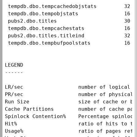
 tempdb.dbo.tempcachedobjstats         32 K
 tempdb.dbo.tempobjstats               16 K
 pubs2.dbo.titles                      30 K
 tempdb.dbo.tempcachestats             16 K
 pubs2.dbo.titles.titleind             32 K
 tempdb.dbo.tempbufpoolstats           16 K
LEGEND

------

LR/sec                  number of logical r
PR/sec                  number of physical 
Run Size                size of cache or bu
Cache Partitions        number of cache part
Spinlock Contention%    Percentage spinlock
Hit%                    ratio of hits to to
Usage%                  ratio of pages refe