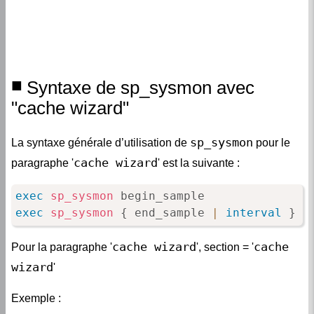
Syntaxe de sp_sysmon avec
"cache wizard"
sp_sysmon
La syntaxe générale d’utilisation de
pour le
cache wizard
paragraphe '
' est la suivante :
exec
sp_sysmon
exec
sp_sysmon
 { end_sample 
|
interval
 } 
[
cache wizard
cache
Pour la paragraphe '
', section = '
wizard
'
Exemple :