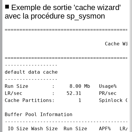
Exemple de sortie 'cache wizard'
avec la procédure sp_sysmon
===========================================
                                  Cache Wiz
===========================================
------------------                         
default data cache

------------------                         
Run Size        :     8.00 Mb   Usage%     
LR/sec          :    52.31      PR/sec     
Cache Partitions:        1      Spinlock Co
Buffer Pool Information                    
-------------------------------------------
 IO Size Wash Size  Run Size    APF%   LR/s