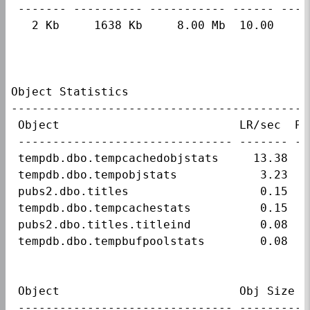
 ------- ---------- ----------- ------ ----
   2 Kb     1638 Kb     8.00 Mb  10.00    5
Object Statistics                          
-------------------------------------------
 Object                          LR/sec  PR
 ------------------------------- ------- --
 tempdb.dbo.tempcachedobjstats     13.38   
 tempdb.dbo.tempobjstats            3.23   
 pubs2.dbo.titles                   0.15   
 tempdb.dbo.tempcachestats          0.15   
 pubs2.dbo.titles.titleind          0.08   
 tempdb.dbo.tempbufpoolstats        0.08   
 Object                          Obj Size  
 ------------------------------- ----------