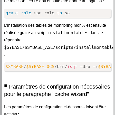
mon_role
Le rôle
doit ensuite être donné au login sa :
grant
role
 mon_role 
to
 sa
L’installation des tables de monitoring mon% est ensuite
installmontables
réalisée grâce au script
dans le
répertoire
$SYBASE/$SYBASE_ASE/scripts/installmontable
:
$SYBASE
/
$SYBASE_OCS
/bin/
isql
 –Usa –i
$SYBAS
Paramètres de configuration nécessaires
pour le paragraphe "cache wizard"
Les paramètres de configuration ci-dessous doivent être
activés :