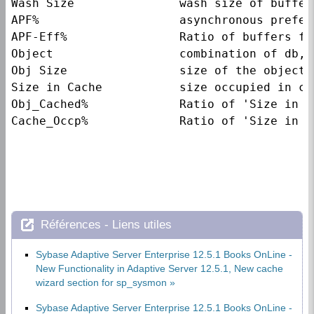
Wash Size               wash size of buffer
APF%                    asynchronous prefet
APF-Eff%                Ratio of buffers fo
Object                  combination of db, 
Obj Size                size of the object 
Size in Cache           size occupied in ca
Obj_Cached%             Ratio of 'Size in C
Cache_Occp%             Ratio of 'Size in C
Références - Liens utiles
Sybase Adaptive Server Enterprise 12.5.1 Books OnLine -
New Functionality in Adaptive Server 12.5.1, New cache
wizard section for sp_sysmon
Sybase Adaptive Server Enterprise 12.5.1 Books OnLine -