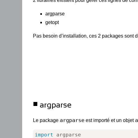
2 librairies existent pour gérer ces lignes de c
argparse
getopt
Pas besoin d’installation, ces 2 packages sont 
argparse
argparse
a
Le package
est importé et un objet
import
 argparse
