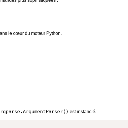
ommandes plus sophistiquées :
dans le cœur du moteur Python.
rgparse.ArgumentParser()
est instancié.