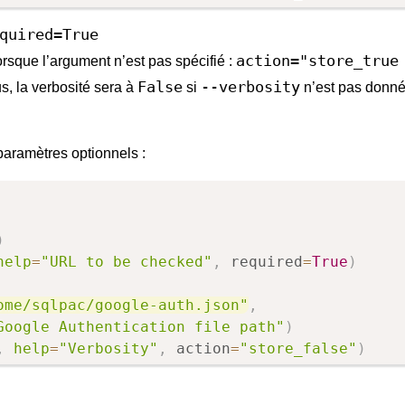
quired=True
action="store_true
rsque l’argument n’est pas spécifié :
False
--verbosity
s, la verbosité sera à
si
n’est pas donné
 paramètres optionnels :
)
help
=
"URL to be checked"
,
 required
=
True
)
ome/sqlpac/google-auth.json"
,
Google Authentication file path"
)
,
help
=
"Verbosity"
,
 action
=
"store_false"
)