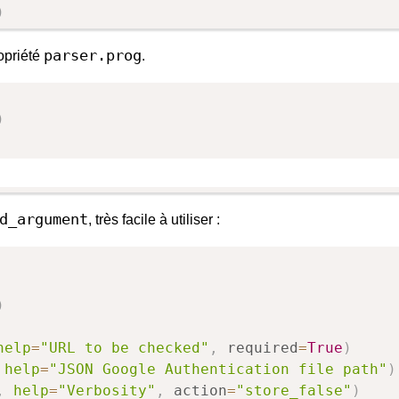
)
parser.prog
opriété
.
)
d_argument
, très facile à utiliser :
)
help
=
"URL to be checked"
,
 required
=
True
)
help
=
"JSON Google Authentication file path"
)
,
help
=
"Verbosity"
,
 action
=
"store_false"
)