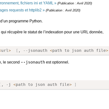
ironnement, fichiers ini et YAML
(Publication : Avril 2020)
ges requests et httplib2
(Publication : Avril 2020)
s d’un programme Python.
qui récupère le statut de l’indexation pour une URL donnée,
<
url
>
[
, --jsonauth 
<
path to json auth file
>
--jsonauth
e, le second
est optionnel.
[
, -j 
<
path to json auth file
>
]