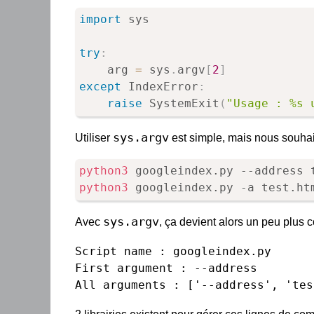
import
 sys

try
:
	arg 
=
 sys
.
argv
[
2
]
except
 IndexError
:
raise
 SystemExit
(
"Usage : %s 
sys.argv
Utiliser
est simple, mais nous souhai
python3
python3
 googleindex.py -a test.ht
sys.argv
Avec
, ça devient alors un peu plus
Script name : googleindex.py

First argument : --address

All arguments : ['--address', 'tes