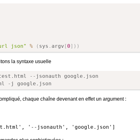
url json"
%
(
sys
.
argv
[
0
]
)
)
tons la syntaxe usuelle
ml -j google.json
 compliqué, chaque chaîne devenant en effet un argument :
t.html', '--jsonauth', 'google.json']