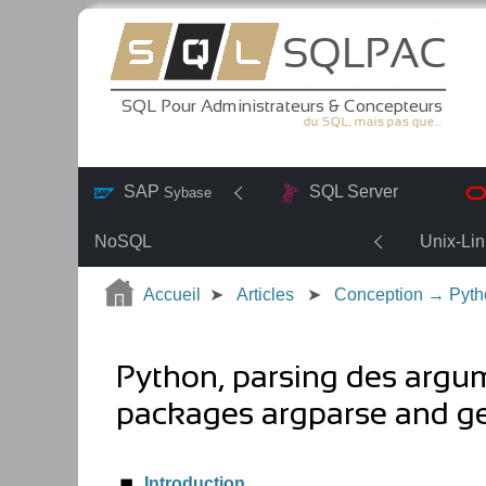
SAP
SQL Server
Sybase
NoSQL
Unix-Li
Accueil
Articles
Conception → Pyth
Python, parsing des argu
packages argparse and g
Introduction