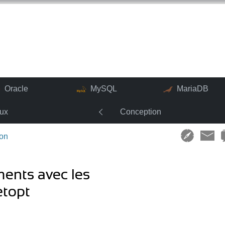
Oracle
MySQL
MariaDB
nux
Conception
on
ments avec les
etopt