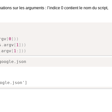
ations sur les arguments : l’indice 0 contient le nom du script,
rgv
[
0
]
)
)
s
.
argv
[
1
]
)
)
.
argv
[
1
:
]
)
)
google.json
ogle.json']