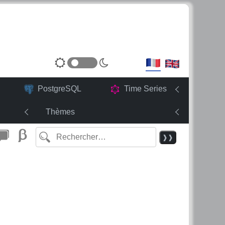
PostgreSQL
Time Series
Thèmes
❱❱