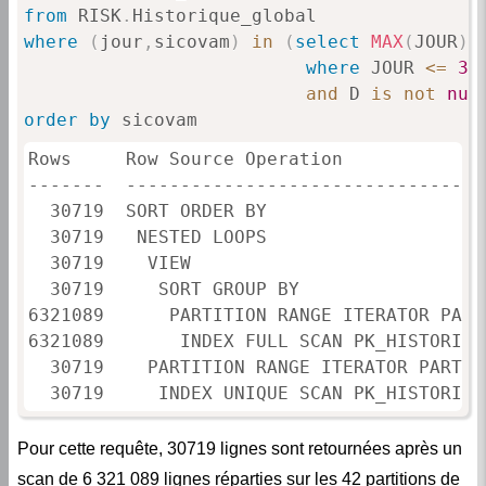
where
(
jour
,
sicovam
)
in
(
select
MAX
(
JOUR
)
,
where
 JOUR 
<=
37
and
 D 
is
not
nul
order
by
 sicovam
Rows     Row Source Operation

-------  ---------------------------------
  30719  SORT ORDER BY

  30719   NESTED LOOPS

  30719    VIEW

  30719     SORT GROUP BY

6321089      PARTITION RANGE ITERATOR PARTI
6321089       INDEX FULL SCAN PK_HISTORIQU
  30719    PARTITION RANGE ITERATOR PARTITI
  30719     INDEX UNIQUE SCAN PK_HISTORIQU
Pour cette requête, 30719 lignes sont retournées après un
scan de 6 321 089 lignes réparties sur les 42 partitions de
HISTORIQUE_GLOBAL
la table
.