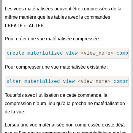
Les vues matérialisées peuvent être compressées de la
même manière que les tables avec la commandes
CREATE
ALTER
et
:
Pour créer une vue matérialisée compressée :
create
materialized
view
<
view_name
>
compr
Pour compresser une vue matérialisée existante :
alter
materialized
view
<
view_name
>
compre
Toutefois avec l’utilisation de cette commande, la
compression n’aura lieu qu’à la prochaine matérialisation
de la vue.
Lorsqu’une vue matérialisée non compressée existe déjà
et que l’on désire compresser la vue matérialisée avec les