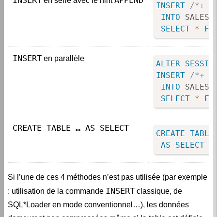
INTO
 SALES_H
SELECT
*
FR
INSERT
 en parallèle
ALTER
SESSIO
INSERT
/*+ P
INTO
 SALES_H
SELECT
*
FR
CREATE TABLE … AS SELECT
CREATE
TABLE
AS
SELECT
*
Si l’une de ces 4 méthodes n’est pas utilisée (par exemple
INSERT
: utilisation de la commande
classique, de
SQL*Loader en mode conventionnel…), les données
demeurent non compressées même si la table est définie