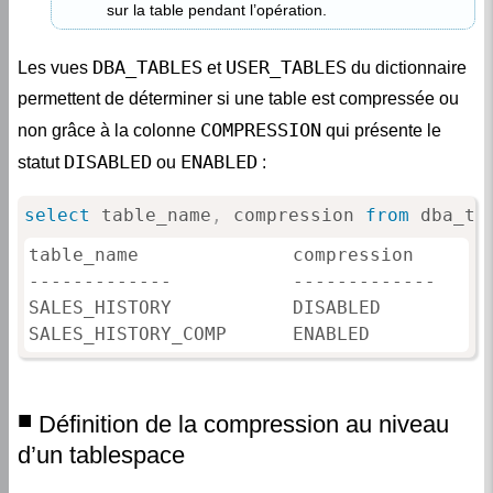
DBA_TABLES
USER_TABLES
Les vues
et
du dictionnaire
permettent de déterminer si une table est compressée ou
COMPRESSION
non grâce à la colonne
qui présente le
DISABLED
ENABLED
statut
ou
:
select
 table_name
,
 compression 
from
 dba_ta
table_name              compression

-------------           -------------

SALES_HISTORY           DISABLED

SALES_HISTORY_COMP      ENABLED
Définition de la compression au niveau
d’un tablespace
COMPRESS
L’attribut
peut être également défini au niveau