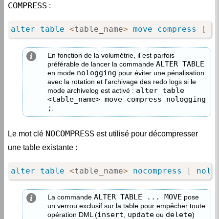
alter
table
<
table_name
>
move
compress
[
n
En fonction de la volumétrie, il est parfois
ALTER TABLE
préférable de lancer la commande
nologging
en mode
pour éviter une pénalisation
avec la rotation et l’archivage des redo logs si le
alter table
mode archivelog est activé :
<table_name> move compress nologging
;
.
NOCOMPRESS
Le mot clé
est utilisé pour décompresser
une table existante :
alter
table
<
table_name
>
nocompress
[
nolo
ALTER TABLE ... MOVE
La commande
pose
un verrou exclusif sur la table pour empêcher toute
insert
update
delete
opération DML (
,
ou
)
sur la table pendant l’opération.