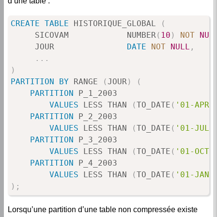
CREATE
TABLE
 HISTORIQUE_GLOBAL 
(
     SICOVAM            NUMBER
(
10
)
NOT
NUL
     JOUR               
DATE
NOT
NULL
,
.
.
.
)
PARTITION
BY
 RANGE 
(
JOUR
)
(
PARTITION
 P_1_2003

VALUES
 LESS THAN 
(
TO_DATE
(
'01-APR-
PARTITION
 P_2_2003

VALUES
 LESS THAN 
(
TO_DATE
(
'01-JUL-
PARTITION
 P_3_2003

VALUES
 LESS THAN 
(
TO_DATE
(
'01-OCT-
PARTITION
 P_4_2003

VALUES
 LESS THAN 
(
TO_DATE
(
'01-JAN-
)
;
Lorsqu’une partition d’une table non compressée existe
déjà et que l’on désire compresser la partition avec les