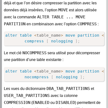
MOVE
données déjà insérées, l’option
est alors utilisée
ALTER TABLE ... MOVE
avec la commande
PARTITION
COMPRESS
en combinaison avec l’option
:
alter
table
<
table_name
>
move
partition
<
p
compress
[
nologging
]
;
NOCOMPRESS
Le mot clé
sera utilisé pour décompresser
une partition d’une table existante :
alter
table
<
table_name
>
move
partition
<
p
nocompress
[
nologging
]
;
DBA_TAB_PARTITIONS
Les vues du dictionnaire
et
USER_TAB_PARTITIONS
avec la colonne
COMPRESSION
ENABLED
DISABLED
(
ou
) permettent de
savoir quelles partitions d’une table sont définies avec