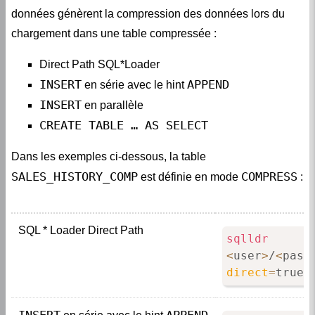
chargement dans une table compressée :
Direct Path SQL*Loader
INSERT
APPEND
en série avec le hint
INSERT
en parallèle
CREATE TABLE … AS SELECT
Dans les exemples ci-dessous, la table
SALES_HISTORY_COMP
COMPRESS
est définie en mode
:
SQL * Loader Direct Path
sqlldr
<
user
>
/
<
pass
direct
=
true
INSERT
APPEND
 en série avec le hint 
INSERT
/*+ A