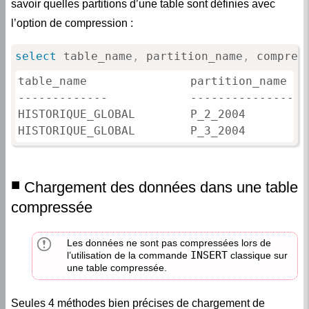
l’option de compression :
select
 table_name
,
 partition_name
,
 compres
table_name               partition_name   
-------------            ---------------  
HISTORIQUE_GLOBAL        P_2_2004          
HISTORIQUE_GLOBAL        P_3_2004         
Chargement des données dans une table
compressée
Les données ne sont pas compressées lors de
INSERT
l’utilisation de la commande
classique sur
une table compressée.
Seules 4 méthodes bien précises de chargement de
données génèrent la compression des données lors du