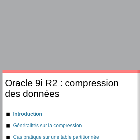
Oracle 9i R2 : compression
des données
Introduction
Généralités sur la compression
Mode de fonctionnement de la compression
Cas pratique sur une table partitionnée
Compression des tables
Gains d’espace disque
Conclusion