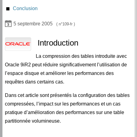
Définition de la compression au niveau d’un
Amélioration des performances
5 septembre 2005
tablespace
109-fr
Compression des vues matérialisées
Introduction
Compression des tables partitionnées
La compression des tables introduite avec
Chargement des données dans une table
compressée
Oracle 9iR2 peut réduire significativement l’utilisation de
l’espace disque et améliorer les performances des
Quand utiliser la compression des données
(avantages et inconvénients) ?
requêtes dans certains cas.
Systèmes OLTP et systèmes datawarehouse
Dans cet article sont présentés la configuration des tables
Influence des commandes update
compressées, l’impact sur les performances et un cas
Influence des commandes insert/delete
pratique d’amélioration des performances sur une table
partitionnée volumineuse.
Généralités sur la compression