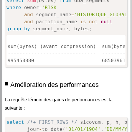
and
 segment_name
=
'HISTORIQUE_GLOBAL'
and
 partition_name 
is
not
null
group
by
 segment_name
,
 bytes
;
sum(bytes) (avant compression)  sum(bytes)
------------------------------  ----------
995450880                       68503961  
Amélioration des performances
La requête témoin des gains de performances est la
suivante :
select
/*+ FIRST_ROWS */
 sicovam
,
 p
,
 h
,
 b
,
       jour
-
to_date
(
'01/01/1904'
,
'DD/MM/YY
from
 RISK
.