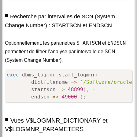
Recherche par intervalles de SCN (System
Change Number) : STARTSCN et ENDSCN
STARTSCN
ENDSCN
Optionnellement, les paramètres
et
permettent de filtrer l’analyse par intervalle de SCN
(System Change Number).
exec
 dbms_logmnr
.
start_logmnr
(
-
        dictfilename 
=
>
'/Software/oracle/
        startscn 
=
>
48899
)
,
-
        endscn 
=
>
49000
)
;
Vues V$LOGMNR_DICTIONARY et
V$LOGMNR_PARAMETERS