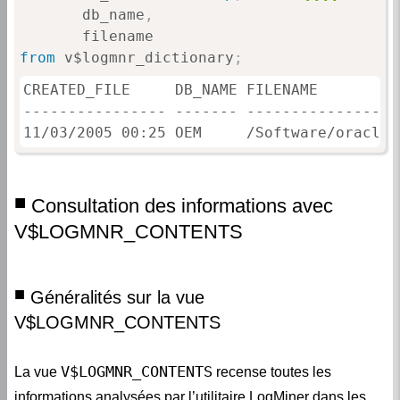
       db_name
,
from
 v$logmnr_dictionary
;
CREATED_FILE     DB_NAME FILENAME

---------------- ------- -----------------
11/03/2005 00:25 OEM     /Software/oracle/
Consultation des informations avec
V$LOGMNR_CONTENTS
Généralités sur la vue
V$LOGMNR_CONTENTS
V$LOGMNR_CONTENTS
La vue
recense toutes les
informations analysées par l’utilitaire LogMiner dans les