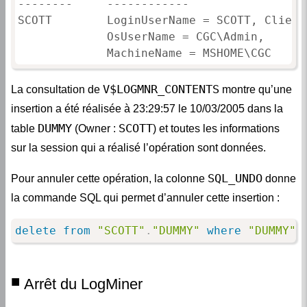
--------     ------------                 
SCOTT        LoginUserName = SCOTT, Client
             OsUserName = CGC\Admin,

             MachineName = MSHOME\CGC
V$LOGMNR_CONTENTS
La consultation de
montre qu’une
insertion a été réalisée à 23:29:57 le 10/03/2005 dans la
DUMMY
SCOTT
table
(Owner :
) et toutes les informations
sur la session qui a réalisé l’opération sont données.
SQL_UNDO
Pour annuler cette opération, la colonne
donne
la commande SQL qui permet d’annuler cette insertion :
delete
from
"SCOTT"
.
"DUMMY"
where
"DUMMY"
Arrêt du LogMiner