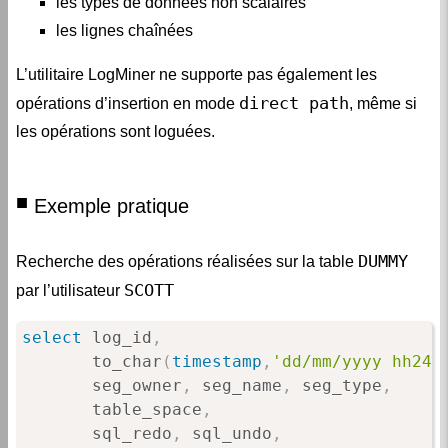
les types de données non scalaires
les lignes chaînées
L’utilitaire LogMiner ne supporte pas également les
direct path
opérations d’insertion en mode
, même si
les opérations sont loguées.
Exemple pratique
DUMMY
Recherche des opérations réalisées sur la table
SCOTT
par l’utilisateur
select
 log_id
,
       to_char
(
timestamp
,
'dd/mm/yyyy hh24:
       seg_owner
,
 seg_name
,
 seg_type
,
       table_space
,
       sql_redo
,
 sql_undo
,