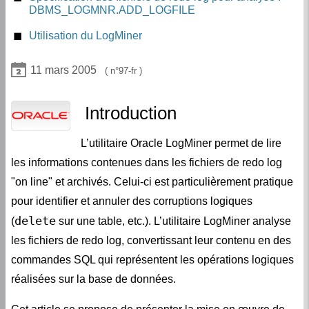
DBMS_LOGMNR.ADD_LOGFILE
Prérequis et création du fichier dictionnaire avec
DBMS_LOGMNR_D.BUILD
Création d’une nouvelle liste de fichiers de redo log
Utilisation du LogMiner
Bug de la procédure DBMS_LOGMNR_D.BUILD
Ajout de fichiers de redo log à la liste du LogMiner
Démarrage du LogMiner :
11 mars 2005
avec Oracle 8.1.7.0 / 8.1.7.1
97-fr
DBMS_LOGMNR.START_LOGMNR
Suppression de fichiers de redo log à la liste du
LogMiner
Consultation des informations avec
Paramètres optionnels
Introduction
V$LOGMNR_CONTENTS
Vue V$LOGMNR_LOGS
Vues V$LOGMNR_DICTIONARY et
Recherche par intervalles de temps :
STARTTIME et ENDTIME
V$LOGMNR_PARAMETERS
Arrêt du LogMiner
Généralités sur la vue V$LOGMNR_CONTENTS
L’utilitaire Oracle LogMiner permet de lire
Recherche par intervalles de SCN (System
Restrictions pour Oracle 8i
les informations contenues dans les fichiers de redo log
Change Number) : STARTSCN et ENDSCN
"on line" et archivés. Celui-ci est particulièrement pratique
Exemple pratique
pour identifier et annuler des corruptions logiques
delete
(
sur une table, etc.). L’utilitaire LogMiner analyse
les fichiers de redo log, convertissant leur contenu en des
commandes SQL qui représentent les opérations logiques
réalisées sur la base de données.