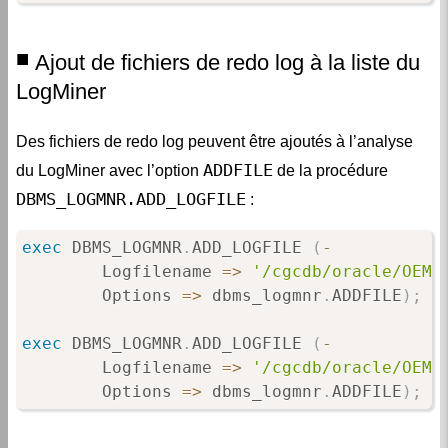
Ajout de fichiers de redo log à la liste du
LogMiner
Des fichiers de redo log peuvent être ajoutés à l’analyse
ADDFILE
du LogMiner avec l’option
de la procédure
DBMS_LOGMNR.ADD_LOGFILE
:
exec
 DBMS_LOGMNR
.
ADD_LOGFILE 
(
-
        Logfilename 
=
>
'/cgcdb/oracle/OEMD
        Options 
=
>
 dbms_logmnr
.
ADDFILE
)
;
exec
 DBMS_LOGMNR
.
ADD_LOGFILE 
(
-
        Logfilename 
=
>
'/cgcdb/oracle/OEMD
        Options 
=
>
 dbms_logmnr
.
ADDFILE
)
;