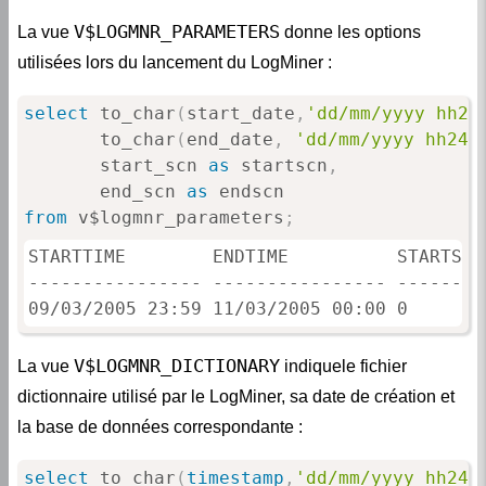
V$LOGMNR_PARAMETERS
La vue
donne les options
utilisées lors du lancement du LogMiner :
select
 to_char
(
start_date
,
'dd/mm/yyyy hh24
       to_char
(
end_date
,
'dd/mm/yyyy hh24:
       start_scn 
as
 startscn
,
       end_scn 
as
from
 v$logmnr_parameters
;
STARTTIME        ENDTIME          STARTSCN 
---------------- ---------------- -------- 
09/03/2005 23:59 11/03/2005 00:00 0       
V$LOGMNR_DICTIONARY
La vue
indiquele fichier
dictionnaire utilisé par le LogMiner, sa date de création et
la base de données correspondante :
select
 to_char
(
timestamp
,
'dd/mm/yyyy hh24: