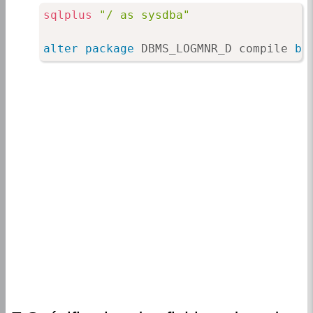
sqlplus
"/ as sysdba"
alter
package
 DBMS_LOGMNR_D compile 
bo