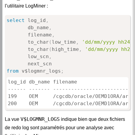
l’utilitaire LogMiner :
select
 log_id
,
       db_name
,
       filename
,
       to_char
(
low_time
,
'dd/mm/yyyy hh24:
       to_char
(
high_time
,
'dd/mm/yyyy hh24
       low_scn
,
from
 v$logmnr_logs
;
log_id db_name filename                   
------ ------- ---------------------------
199    OEM     /cgcdb/oracle/OEMD1ORA/arch
200    OEM     /cgcdb/oracle/OEMD1ORA/arch
V$LOGMNR_LOGS
La vue
indique bien que deux fichiers
de redo log sont paramétrés pour une analyse avec