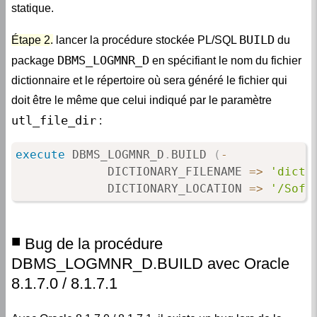
statique.
BUILD
Étape 2.
lancer la procédure stockée PL/SQL
du
DBMS_LOGMNR_D
package
en spécifiant le nom du fichier
dictionnaire et le répertoire où sera généré le fichier qui
doit être le même que celui indiqué par le paramètre
utl_file_dir
:
execute
 DBMS_LOGMNR_D
.
BUILD 
(
-
             DICTIONARY_FILENAME 
=
>
'dicti
             DICTIONARY_LOCATION 
=
>
'/Soft
Bug de la procédure
DBMS_LOGMNR_D.BUILD avec Oracle
8.1.7.0 / 8.1.7.1