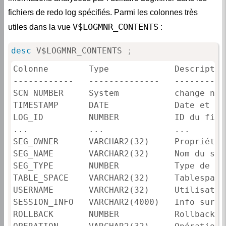
fichiers de redo log spécifiés. Parmi les colonnes très
V$LOGMNR_CONTENTS
utiles dans la vue
:
desc
 V$LOGMNR_CONTENTS 
;
Colonne        Type             Description
------------   --------------   ----------
SCN NUMBER     System           change num
TIMESTAMP      DATE             Date et he
LOG_ID         NUMBER           ID du fich
...            ...              ...

SEG_OWNER      VARCHAR2(32)     Propriétai
SEG_NAME       VARCHAR2(32)     Nom du segm
SEG_TYPE       NUMBER           Type de seg
TABLE_SPACE    VARCHAR2(32)     Tablespace
USERNAME       VARCHAR2(32)     Utilisateu
SESSION_INFO   VARCHAR2(4000)   Info sur l
ROLLBACK       NUMBER           Rollback s