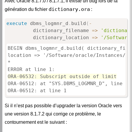
Avec Oracle 8.1.7.0 / 8.1.7.1, il existe un bug lors de la
dictionary.ora
génération du fichier
:
execute
 dbms_logmnr_d
.
build
(
-
         dictionary_filename 
=
>
'dictionar
         dictionary_location 
=
>
'/Software
BEGIN dbms_logmnr_d.build( dictionary_file
location => '/Software/oracle/Instances/OE
*

ORA-06532: Subscript outside of limit
ORA-06512: at "SYS.DBMS_LOGMNR_D", line 793
ORA-06512: at line 1
Si il n’est pas possible d’upgrader la version Oracle vers
une version 8.1.7.2 qui corrige ce problème, le
contournement est le suivant :