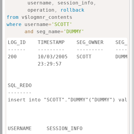
       username
,
 session_info
,
       operation
,
rollback
from
where
 username
=
'SCOTT'
and
 seg_name
=
'DUMMY'
LOG_ID    TIMESTAMP    SEG_OWNER    SEG_NA
------    ---------    ---------    ------
200       10/03/2005   SCOTT        DUMMY 
          23:29:57

SQL_REDO                                  
--------                                  
insert into "SCOTT"."DUMMY"("DUMMY") value
                                          
USERNAME     SESSION_INFO                 