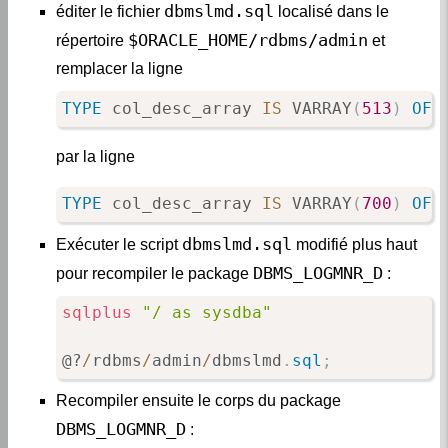
dbmslmd.sql
éditer le fichier
localisé dans le
$ORACLE_HOME/rdbms/admin
répertoire
et
remplacer la ligne
TYPE
 col_desc_array 
IS
 VARRAY
(
513
)
OF
 
par la ligne
TYPE
 col_desc_array 
IS
 VARRAY
(
700
)
OF
 
dbmslmd.sql
Exécuter le script
modifié plus haut
DBMS_LOGMNR_D
pour recompiler le package
:
sqlplus
"/ as sysdba"
@?
/
rdbms
/
admin
/
dbmslmd
.
sql
;
Recompiler ensuite le corps du package
DBMS_LOGMNR_D
: