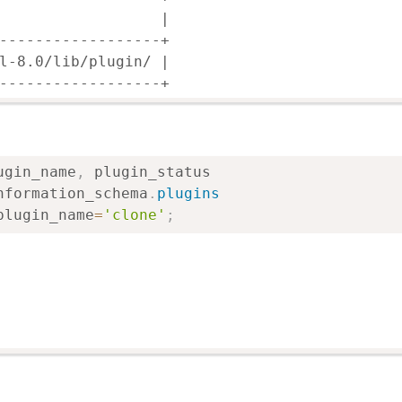
                  |

------------------+

l-8.0/lib/plugin/ |

------------------+
ugin_name
,
 plugin_status

nformation_schema
.
plugins
plugin_name
=
'clone'
;