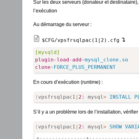
Sur les deux serveurs (donateur et destinataire)
l’exécution
Au démarrage du serveur :
$CFG/vpsfrsqlpac(1|2).cfg
[mysqld]
plugin-load-add
=
mysql_clone.so
clone
=
FORCE_PLUS_PERMANENT
En cours d’exécution (runtime) :
(
vpsfrsqlpac1
|
2
)
 mysql
>
INSTALL
P
S’il y a un problème lors de l’installation, vérifie
(
vpsfrsqlpac1
|
2
)
 mysql
>
SHOW
VARI
+---------------+----------------