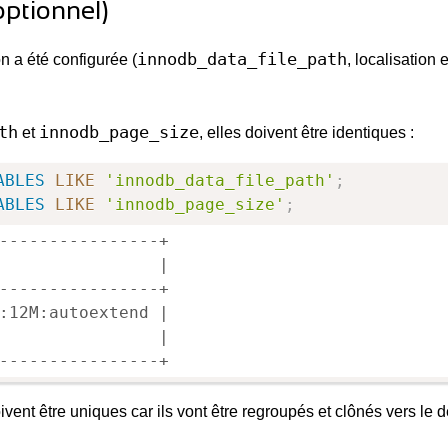
optionnel)
innodb_data_file_path
on a été configurée (
, localisation
th
innodb_page_size
et
, elles doivent être identiques :
ABLES
LIKE
'innodb_data_file_path'
;
ABLES
LIKE
'innodb_page_size'
;
----------------+

                |

----------------+

:12M:autoextend |

                |

----------------+
ent être uniques car ils vont être regroupés et clônés vers le de