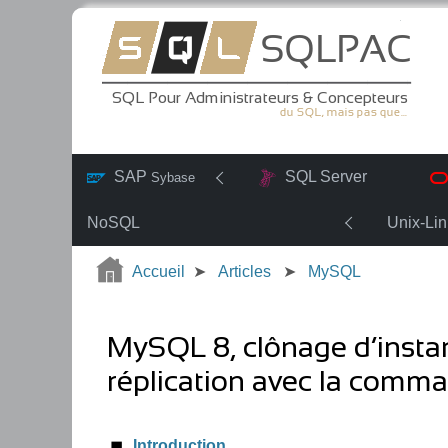
SAP
SQL Server
Sybase
NoSQL
Unix-Li
Accueil
Articles
MySQL
MySQL 8, clônage d’insta
réplication avec la com
Introduction