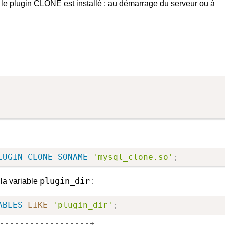
, le plugin CLONE est installé : au démarrage du serveur ou à
LUGIN
CLONE
SONAME
'mysql_clone.so'
;
plugin_dir
r la variable
:
ABLES
LIKE
'plugin_dir'
;
------------------+
