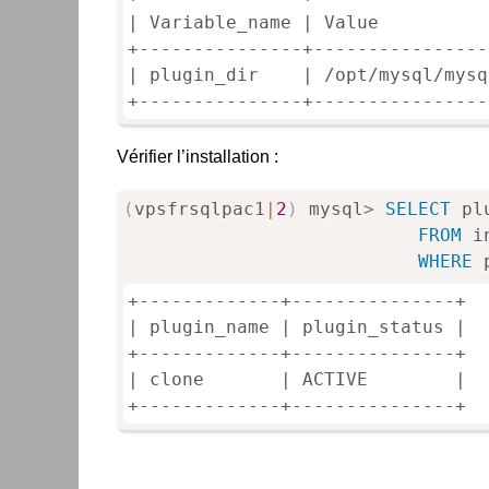
| Variable_name | Value          
+---------------+----------------
| plugin_dir    | /opt/mysql/mysq
+---------------+----------------
Vérifier l’installation :
(
vpsfrsqlpac1
|
2
)
 mysql
>
SELECT
 pl
FROM
 i
WHERE
 
+-------------+---------------+

| plugin_name | plugin_status |

+-------------+---------------+

| clone       | ACTIVE        |

+-------------+---------------+