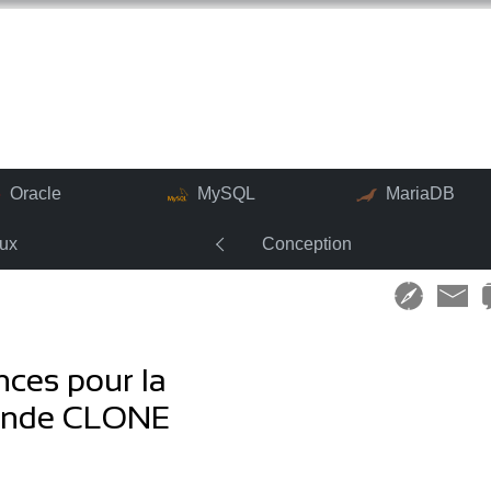
Oracle
MySQL
MariaDB
nux
Conception
nces pour la
mande CLONE