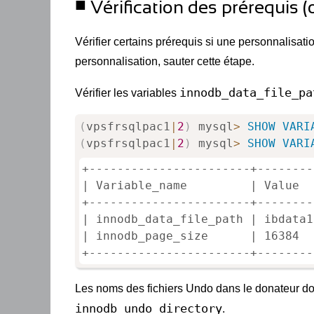
Vérification des prérequis (
Vérifier certains prérequis si une personnalisati
personnalisation, sauter cette étape.
innodb_data_file_pa
Vérifier les variables
(
vpsfrsqlpac1
|
2
)
 mysql
>
SHOW
VARI
(
vpsfrsqlpac1
|
2
)
 mysql
>
SHOW
VARI
+-----------------------+--------
| Variable_name         | Value  
+-----------------------+--------
| innodb_data_file_path | ibdata1
| innodb_page_size      | 16384  
+-----------------------+--------
Les noms des fichiers Undo dans le donateur doiv
innodb_undo_directory
.