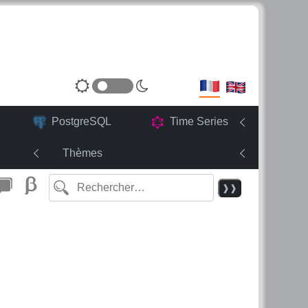
PostgreSQL
Time Series
Thèmes
❱❱