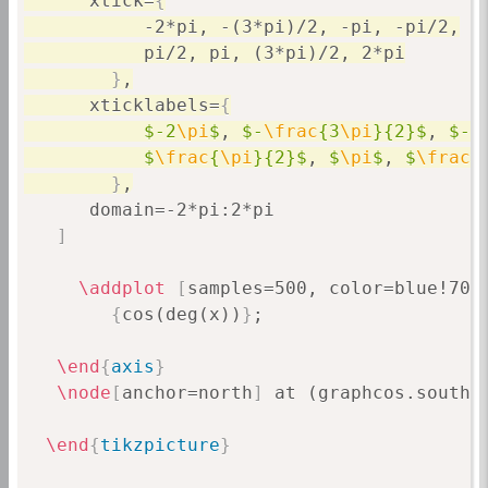
           -2*pi, -(3*pi)/2, -pi, -pi/2,

           pi/2, pi, (3*pi)/2, 2*pi

}
,

      xticklabels=
{
$-2
\pi
$
, 
$-
\frac
{3
\pi
}{2}$
, 
$-
\
$
\frac
{
\pi
}{2}$
, 
$
\pi
$
, 
$
\frac
{
}
,
      domain=-2*pi:2*pi

]
\addplot
[
samples=500, color=blue!70
]
{
cos(deg(x))
}
;

\end
{
axis
}
\node
[
anchor=north
]
 at (graphcos.south)
\end
{
tikzpicture
}
\end
{
document
}