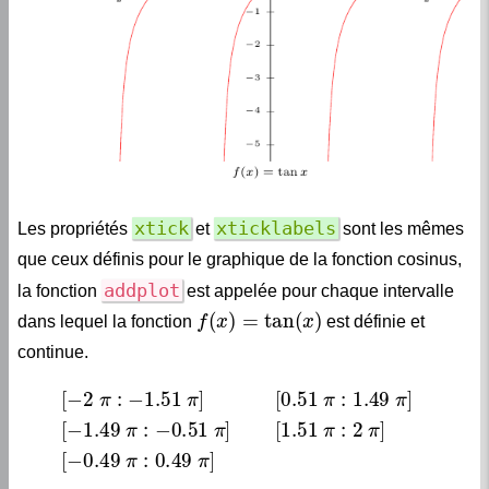
xtick
xticklabels
Les propriétés
et
sont les mêmes
que ceux définis pour le graphique de la fonction cosinus,
addplot
la fonction
est appelée pour chaque intervalle
f
(
x
)
=
tan
(
x
)
dans lequel la fonction
est définie et
continue.
[
−
2
π
:
−
1.51
π
]
[
0.51
π
:
1.49
π
]
[
−
1.49
π
:
−
0.51
π
]
[
1.51
π
:
2
π
]
[
−
0.49
π
:
0.49
π
]