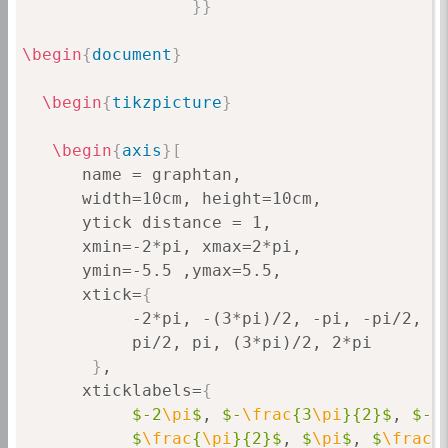
\begin
{
document
}
\begin
{
tikzpicture
}
\begin
{
axis
}
[
      name = graphtan,

      width=10cm, height=10cm,

      ytick distance = 1,

      xmin=-2*pi, xmax=2*pi,

      ymin=-5.5 ,ymax=5.5,

      xtick=
{
           -2*pi, -(3*pi)/2, -pi, -pi/2,

           pi/2, pi, (3*pi)/2, 2*pi

}
,

      xticklabels=
{
$-2
\pi
$
, 
$-
\frac
{3
\pi
}{2}$
, 
$-
\
$
\frac
{
\pi
}{2}$
, 
$
\pi
$
, 
$
\frac
{
}
,
