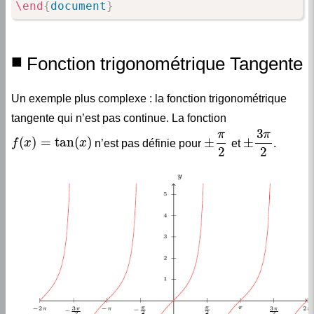
Fonction trigonométrique Tangente
Un exemple plus complexe : la fonction trigonométrique
tangente qui n’est pas continue. La fonction
f
(
x
)
=
tan
(
x
)
±
π
2
±
3
π
2
n’est pas définie pour
et
.