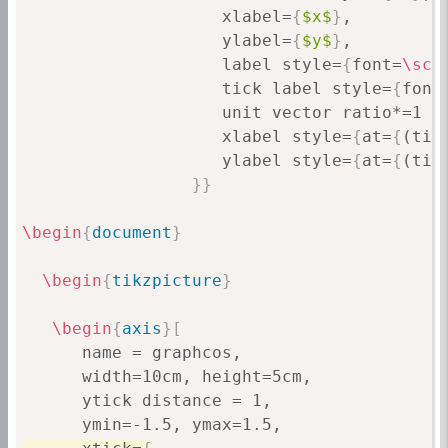
                    ylabel=
{
$y$
}
,

                    label style=
{
font=
\scr
                    tick label style=
{
font
                    unit vector ratio*=1 1 
                    xlabel style=
{
at=
{
(tic
                    ylabel style=
{
at=
{
(tic
}
}
\begin
{
document
}
\begin
{
tikzpicture
}
\begin
{
axis
}
[
      name = graphcos,

      width=10cm, height=5cm,

      ytick distance = 1,

      xtick=
{