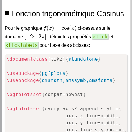
Fonction trigonométrique Cosinus
f
(
x
)
=
cos
(
x
)
Pour le graphique
ci-dessus sur le
[
−
2
π
,
2
π
]
xtick
domaine
, définir les propriétés
et
xticklabels
pour l’axe des abcisses:
\documentclass
[
tikz
]
{
standalone
}
\usepackage
{
pgfplots
}
\usepackage
{
amsmath,amssymb,amsfonts
}
\pgfplotsset
{
compat=newest
}
\pgfplotsset
{
every axis/.append style=
{
                    axis x line=middle,

                    axis y line=middle,

                    axis line style=
{
->
}
,

                    xlabel=
{
$x$
}
,
