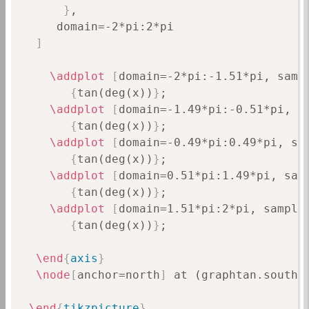
      domain=-2*pi:2*pi

]
\addplot
[
domain=-2*pi:-1.51*pi, samp
{
tan(deg(x))
}
;

\addplot
[
domain=-1.49*pi:-0.51*pi, s
{
tan(deg(x))
}
;

\addplot
[
domain=-0.49*pi:0.49*pi, sa
{
tan(deg(x))
}
;

\addplot
[
domain=0.51*pi:1.49*pi, sam
{
tan(deg(x))
}
;

\addplot
[
domain=1.51*pi:2*pi, sample
{
tan(deg(x))
}
;

\end
{
axis
}
\node
[
anchor=north
]
 at (graphtan.south)
\end
{
tikzpicture
}