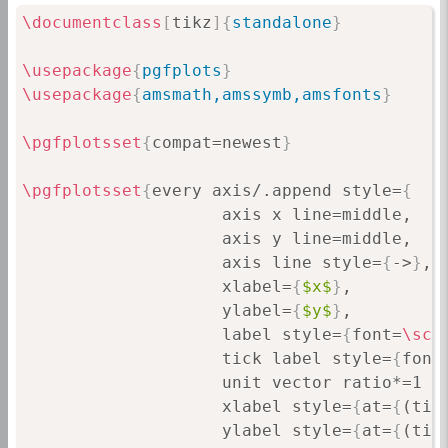
\documentclass
[
tikz
]
{
standalone
}
\usepackage
{
pgfplots
}
\usepackage
{
amsmath,amssymb,amsfonts
}
\pgfplotsset
{
compat=newest
}
\pgfplotsset
{
every axis/.append style=
{
                    axis x line=middle,

                    axis y line=middle,

                    axis line style=
{
->
}
,

                    xlabel=
{
$x$
}
,

                    ylabel=
{
$y$
}
,

                    label style=
{
font=
\scr
                    tick label style=
{
font
                    unit vector ratio*=1 1 
                    xlabel style=
{
at=
{
(tic
                    ylabel style=
{
at=
{
(tic
}
}