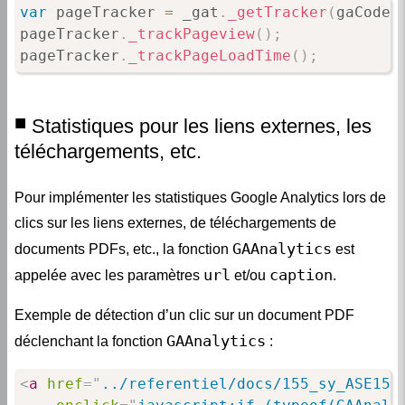
var
 pageTracker 
=
 _gat
.
_getTracker
(
gaCode
)
pageTracker
.
_trackPageview
(
)
;
pageTracker
.
_trackPageLoadTime
(
)
;
Statistiques pour les liens externes, les
téléchargements, etc.
Pour implémenter les statistiques Google Analytics lors de
clics sur les liens externes, de téléchargements de
GAAnalytics
documents PDFs, etc., la fonction
est
url
caption
appelée avec les paramètres
et/ou
.
Exemple de détection d’un clic sur un document PDF
GAAnalytics
déclenchant la fonction
:
<
a
href
=
"
../referentiel/docs/155_sy_ASE150