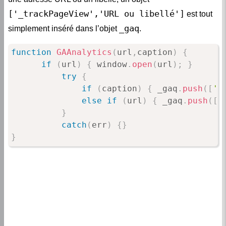
['_trackPageView','URL ou libellé']
est tout
_gaq
simplement inséré dans l’objet
.
function
GAAnalytics
(
url
,
caption
)
{
if
(
url
)
{
 window
.
open
(
url
)
;
}
try
{
if
(
caption
)
{
 _gaq
.
push
(
[
'_
else
if
(
url
)
{
 _gaq
.
push
(
[
'
}
catch
(
err
)
{
}
}