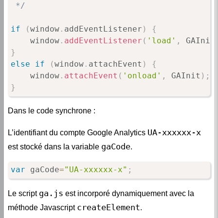
 */
if
(
window
.
addEventListener
)
{
    window
.
addEventListener
(
'load'
,
 GAInit
}
else
if
(
window
.
attachEvent
)
{
    window
.
attachEvent
(
'onload'
,
 GAInit
)
;
}
Dans le code synchrone :
UA-xxxxxx-x
L’identifiant du compte Google Analytics
gaCode
est stocké dans la variable
.
var
 gaCode
=
"UA-xxxxxx-x"
;
ga.js
Le script
est incorporé dynamiquement avec la
createElement
méthode Javascript
.