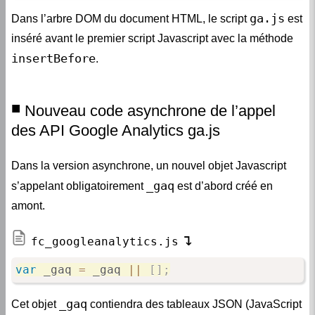
ga.js
Dans l’arbre DOM du document HTML, le script
est
inséré avant le premier script Javascript avec la méthode
insertBefore
.
Nouveau code asynchrone de l’appel
des API Google Analytics ga.js
Dans la version asynchrone, un nouvel objet Javascript
_gaq
s’appelant obligatoirement
est d’abord créé en
amont.
fc_googleanalytics.js
var
 _gaq 
=
 _gaq 
||
[
]
;
_gaq
Cet objet
contiendra des tableaux JSON (JavaScript