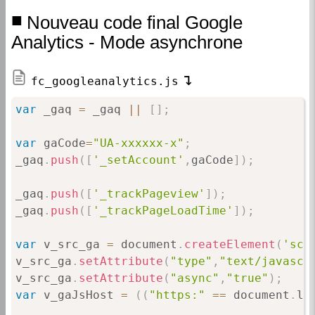
Nouveau code final Google
Analytics - Mode asynchrone
fc_googleanalytics.js
var
 _gaq 
=
 _gaq 
||
[
]
;
var
 gaCode
=
"UA-xxxxxx-x"
;
_gaq
.
push
(
[
'_setAccount'
,
gaCode
]
)
;
_gaq
.
push
(
[
'_trackPageview'
]
)
;
_gaq
.
push
(
[
'_trackPageLoadTime'
]
)
;
var
 v_src_ga 
=
 document
.
createElement
(
'scr
v_src_ga
.
setAttribute
(
"type"
,
"text/javascr
v_src_ga
.
setAttribute
(
"async"
,
"true"
)
;
var
 v_gaJsHost 
=
(
(
"https:"
==
 document
.
lo