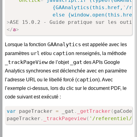
onclick
=
"
javascript:if (typeof(GAAnaly
               {GAAnalytics(this.href,
'
/re
               else {window.open(this.href
>
</
a
>
GAAnalytics
Lorsque la fonction
est appelée avec les
url
caption
paramètres
et/ou
renseignés, la méthode
_trackPageView
_gat
de l’objet
des APIs Google
Analytics synchrones est déclenchée avec en paramètre
caption
l’adresse URL ou le libellé forcé (
). Avec
l’exemple ci-dessus, lors du clic sur le document PDF, le
code suivant est exécuté :
var
 pageTracker 
=
 _gat
.
_getTracker
(
gaCode
)
pageTracker
.
_trackPageview
(
'/referentiel/d