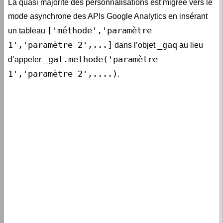
La quasi majorité des personnalisations est migrée vers le
mode asynchrone des APIs Google Analytics en insérant
['méthode','paramètre
un tableau
1','paramètre 2',...]
_gaq
dans l’objet
au lieu
_gat.methode('paramètre
d’appeler
1','paramètre 2',....)
.