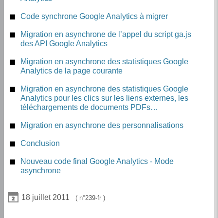
Code synchrone Google Analytics à migrer
Statistiques pour la page courante
Migration en asynchrone de l’appel du script ga.js
des API Google Analytics
Statistiques pour les liens externes, les
téléchargements, etc.
Ancien code synchrone de l’appel du script ga.js des
Migration en asynchrone des statistiques Google
API Google Analytics
Analytics de la page courante
Nouveau code asynchrone de l’appel des API Google
Migration en asynchrone des statistiques Google
Analytics ga.js
Analytics pour les clics sur les liens externes, les
téléchargements de documents PDFs…
Migration en asynchrone des personnalisations
Conclusion
Nouveau code final Google Analytics - Mode
asynchrone
18 juillet 2011
239-fr