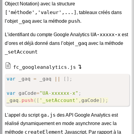
Object Notation) avec la structure
['méthode','valeur',...]
, tableaux créés dans
_gaq
push
l’objet
avec la méthode
.
UA-xxxxx-x
L’identifiant du compte Google Analytics
est
_gaq
d’ores et déjà donné dans l’objet
avec la méthode
_setAccount
fc_googleanalytics.js
var
 _gaq 
=
 _gaq 
||
[
]
;
var
 gaCode
=
"UA-xxxxxx-x"
;
_gaq
.
push
(
[
'_setAccount'
,
gaCode
]
)
;
ga.js
L’appel du script
des API Google Analytics est
réalisé dynamiquement en mode asynchrone avec la
createElement
méthode
Javascript. Par rapport à la