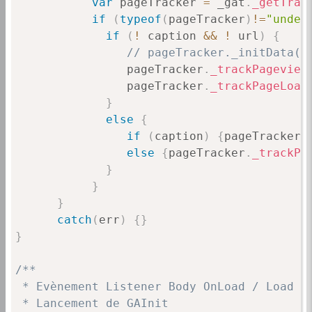
var
 pageTracker 
=
 _gat
.
_getTrac
if
(
typeof
(
pageTracker
)
!=
"undef
if
(
!
 caption 
&&
!
 url
)
{
// pageTracker._initData()
                pageTracker
.
_trackPageview
                pageTracker
.
_trackPageLoad
}
else
{
if
(
caption
)
{
pageTracker
.
else
{
pageTracker
.
_trackPa
}
}
}
catch
(
err
)
{
}
}
/**

 * Evènement Listener Body OnLoad / Load

 * Lancement de GAInit
