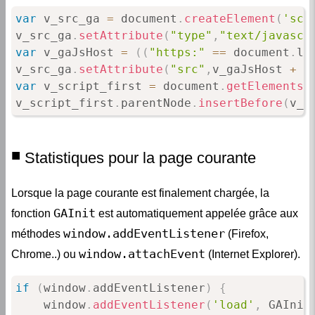
var
 v_src_ga 
=
 document
.
createElement
(
'scr
v_src_ga
.
setAttribute
(
"type"
,
"text/javascr
var
 v_gaJsHost 
=
(
(
"https:"
==
 document
.
lo
v_src_ga
.
setAttribute
(
"src"
,
v_gaJsHost 
+
"
var
 v_script_first 
=
 document
.
getElementsB
v_script_first
.
parentNode
.
insertBefore
(
v_s
Statistiques pour la page courante
Lorsque la page courante est finalement chargée, la
GAInit
fonction
est automatiquement appelée grâce aux
window.addEventListener
méthodes
(Firefox,
window.attachEvent
Chrome..) ou
(Internet Explorer).
if
(
window
.
addEventListener
)
{
    window
.
addEventListener
(
'load'
,
 GAInit