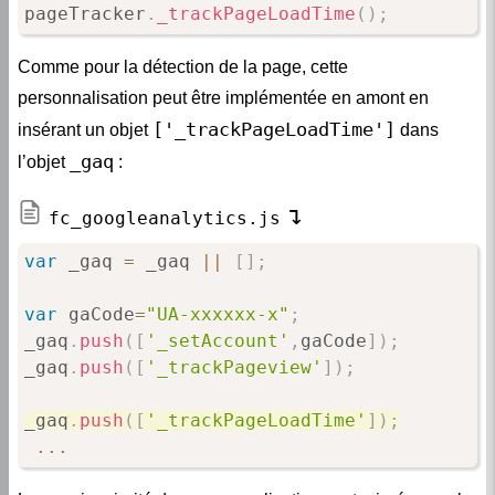
pageTracker
.
_trackPageLoadTime
(
)
;
Comme pour la détection de la page, cette
personnalisation peut être implémentée en amont en
['_trackPageLoadTime']
insérant un objet
dans
_gaq
l’objet
:
fc_googleanalytics.js
var
 _gaq 
=
 _gaq 
||
[
]
;
var
 gaCode
=
"UA-xxxxxx-x"
;
_gaq
.
push
(
[
'_setAccount'
,
gaCode
]
)
;
_gaq
.
push
(
[
'_trackPageview'
]
)
;
_gaq
.
push
(
[
'_trackPageLoadTime'
]
)
;
...