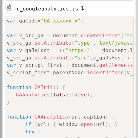
fc_googleanalytics.js
var
 gaCode
=
"UA-xxxxxx-x"
;
var
 v_src_ga 
=
 document
.
createElement
(
'scr
v_src_ga
.
setAttribute
(
"type"
,
"text/javascr
var
 v_gaJsHost 
=
(
(
"https:"
==
 document
.
lo
v_src_ga
.
setAttribute
(
"src"
,
v_gaJsHost 
+
"
var
 v_script_first 
=
 document
.
getElementsB
v_script_first
.
parentNode
.
insertBefore
(
v_s
function
GAInit
(
)
{
GAAnalytics
(
false
,
false
)
;
}
function
GAAnalytics
(
url
,
caption
)
{
if
(
url
)
{
 window
.
open
(
url
)
;
}
try
{