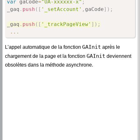
var
 gaCode
=
"UA-xxxxxx-x"
;
_gaq
.
push
(
[
'_setAccount'
,
gaCode
]
)
;
_gaq
.
push
(
[
'_trackPageView'
]
)
;
...
GAInit
L’appel automatique de la fonction
après le
GAInit
chargement de la page et la fonction
deviennent
obsolètes dans la méthode asynchrone.