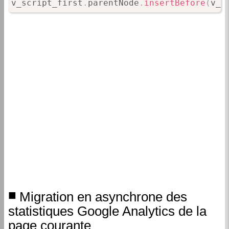
v_script_first
.
parentNode
.
insertBefore
(
v_s
Migration en asynchrone des
statistiques Google Analytics de la
page courante