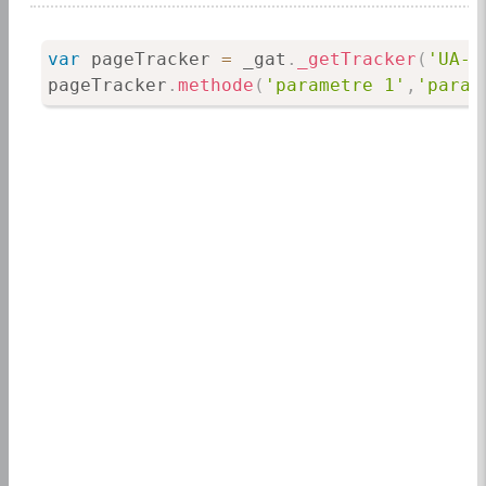
var
 pageTracker 
=
 _gat
.
_getTracker
(
'UA-X
pageTracker
.
methode
(
'parametre 1'
,
'param