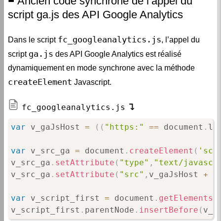
Ancien code synchrone de l’appel du
script ga.js des API Google Analytics
fc_googleanalytics.js
Dans le script
, l’appel du
ga.js
script
des API Google Analytics est réalisé
dynamiquement en mode synchrone avec la méthode
createElement
Javascript.
fc_googleanalytics.js
var
 v_gaJsHost 
=
(
(
"https:"
==
 document
.
lo
var
 v_src_ga 
=
 document
.
createElement
(
'scr
v_src_ga
.
setAttribute
(
"type"
,
"text/javascr
v_src_ga
.
setAttribute
(
"src"
,
v_gaJsHost 
+
"
var
 v_script_first 
=
 document
.
getElementsB
v_script_first
.
parentNode
.
insertBefore
(
v_s