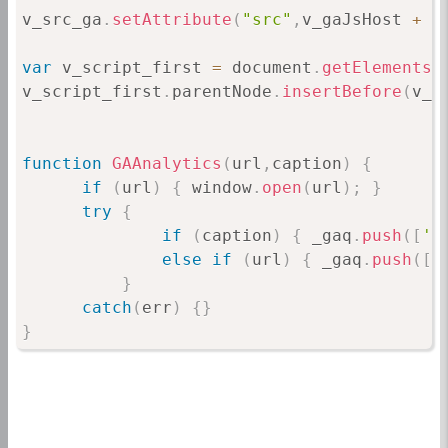
v_src_ga
.
setAttribute
(
"src"
,
v_gaJsHost 
+
"
var
 v_script_first 
=
 document
.
getElementsB
v_script_first
.
parentNode
.
insertBefore
(
v_s
function
GAAnalytics
(
url
,
caption
)
{
if
(
url
)
{
 window
.
open
(
url
)
;
}
try
{
if
(
caption
)
{
 _gaq
.
push
(
[
'_
else
if
(
url
)
{
 _gaq
.
push
(
[
'
}
catch
(
err
)
{
}
}