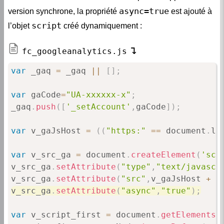
async=true
version synchrone, la propriété
est ajouté à
script
l’objet
créé dynamiquement :
fc_googleanalytics.js
var
 _gaq 
=
 _gaq 
||
[
]
;
var
 gaCode
=
"UA-xxxxxx-x"
;
_gaq
.
push
(
[
'_setAccount'
,
gaCode
]
)
;
var
 v_gaJsHost 
=
(
(
"https:"
==
 document
.
lo
var
 v_src_ga 
=
 document
.
createElement
(
'scr
v_src_ga
.
setAttribute
(
"type"
,
"text/javascr
v_src_ga
.
setAttribute
(
"src"
,
v_gaJsHost 
+
"
v_src_ga
.
setAttribute
(
"async"
,
"true"
)
;
var
 v_script_first 
=
 document
.
getElementsB